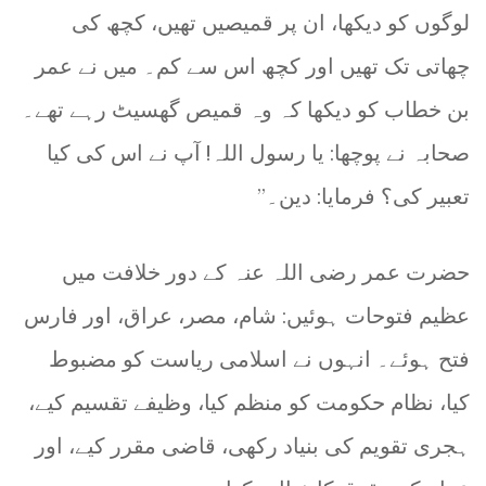
لوگوں کو دیکھا، ان پر قمیصیں تھیں، کچھ کی
چھاتی تک تھیں اور کچھ اس سے کم۔ میں نے عمر
بن خطاب کو دیکھا کہ وہ قمیص گھسیٹ رہے تھے۔
صحابہ نے پوچھا: یا رسول اللہ! آپ نے اس کی کیا
تعبیر کی؟ فرمایا: دین۔”
حضرت عمر رضی اللہ عنہ کے دور خلافت میں
عظیم فتوحات ہوئیں: شام، مصر، عراق، اور فارس
فتح ہوئے۔ انہوں نے اسلامی ریاست کو مضبوط
کیا، نظام حکومت کو منظم کیا، وظیفے تقسیم کیے،
ہجری تقویم کی بنیاد رکھی، قاضی مقرر کیے، اور