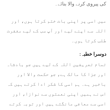
کی پیروی کرنے والا بنائے۔
میں اسی پر اپنی بات ختم کرتا ہوں، اور
اللہ سے اپنے لیے اور آپ سب کے لیے مغفرت
طلب کرتا ہوں۔
دوسرا خطبہ:
تمام تعریفیں اللہ کے لیے ہیں جو بادشاہ
اور جزا کا مالک ہے، جو حکمت والا اور
باخبر ہے۔ ہم اسی کا شکر ادا کرتے ہیں کہ
اس نے ہمیں اپنی نعمتوں سے نوازا، اور
اسی سے معافی مانگتے ہیں اور توبہ کرتے