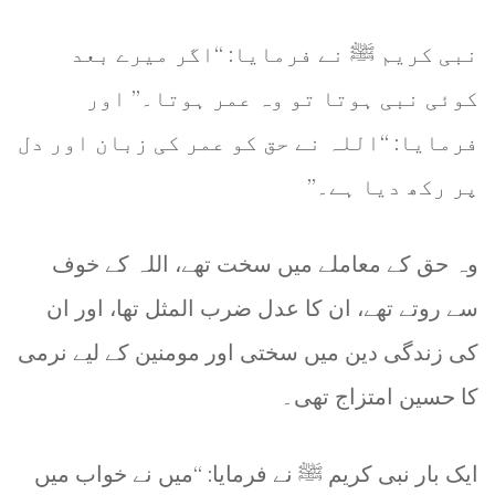
نبی کریم ﷺ نے فرمایا: “اگر میرے بعد
کوئی نبی ہوتا تو وہ عمر ہوتا۔” اور
فرمایا: “اللہ نے حق کو عمر کی زبان اور دل
پر رکھ دیا ہے۔”
وہ حق کے معاملے میں سخت تھے، اللہ کے خوف
سے روتے تھے، ان کا عدل ضرب المثل تھا، اور ان
کی زندگی دین میں سختی اور مومنین کے لیے نرمی
کا حسین امتزاج تھی۔
ایک بار نبی کریم ﷺ نے فرمایا: “میں نے خواب میں