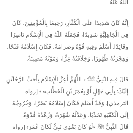
اللَّهُ عَنْهُ.
إِنَّهُ كَانَ شَدِيدًا عَلَى الْكُفَّارِ، رَحِيمًا بِالْمُؤْمِنِينَ، كَانَ
فِي الْجَاهِلِيَّةِ شَدِيدًا، فَجَعَلَهُ اللَّهُ فِي الْإِسْلَامِ نَاصِرًا
وَقَائِدًا. أَسْلَمَ وَفِيهِ قُوَّةٌ وَصَرَامَةٌ، فَكَانَ إِسْلَامُهُ فَتْحًا،
وَهِجْرَتُهُ ظُهُورًا، وَخِلَافَتُهُ عِزًّا، وَمَوْتُهُ مَصِيبَةٌ.
قَالَ فِيهِ النَّبِيُّ ﷺ: « اللَّهُمَّ أَعِزَّ الْإِسْلَامَ بِأَحَبِّ الرَّجُلَيْنِ
إِلَيْكَ: بِأَبِي جَهْلٍ أَوْ بِعُمَرَ بْنِ الْخَطَّابِ» » [رواه
الترمذي]. وَقَدْ أَسْلَمَ فَكَانَ إِسْلَامُهُ نَصْرًا، وَخُرُوجُهُ
إِلَى الْكَعْبَةِ تَحَدِّيًا، وَعَدْلُهُ شُهْرَةً، وَزُهْدُهُ قُدْوَةً.
قَالَ النَّبِيُّ ﷺ: «لَوْ كَانَ بَعْدِي نَبِيٌّ لَكَانَ عُمَرَ» [رواه