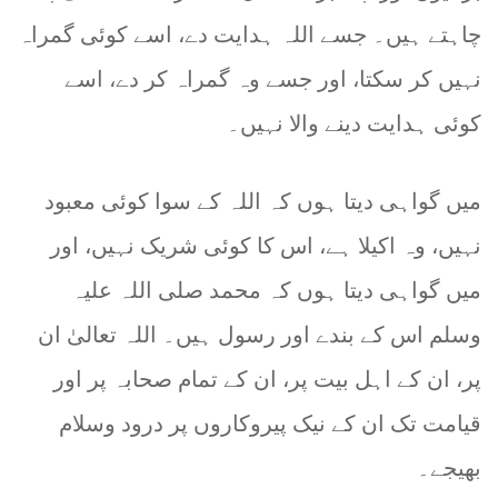
چاہتے ہیں۔ جسے اللہ ہدایت دے، اسے کوئی گمراہ
نہیں کر سکتا، اور جسے وہ گمراہ کر دے، اسے
کوئی ہدایت دینے والا نہیں۔
میں گواہی دیتا ہوں کہ اللہ کے سوا کوئی معبود
نہیں، وہ اکیلا ہے، اس کا کوئی شریک نہیں، اور
میں گواہی دیتا ہوں کہ محمد صلی اللہ علیہ
وسلم اس کے بندے اور رسول ہیں۔ اللہ تعالیٰ ان
پر، ان کے اہل بیت پر، ان کے تمام صحابہ پر اور
قیامت تک ان کے نیک پیروکاروں پر درود وسلام
بھیجے۔