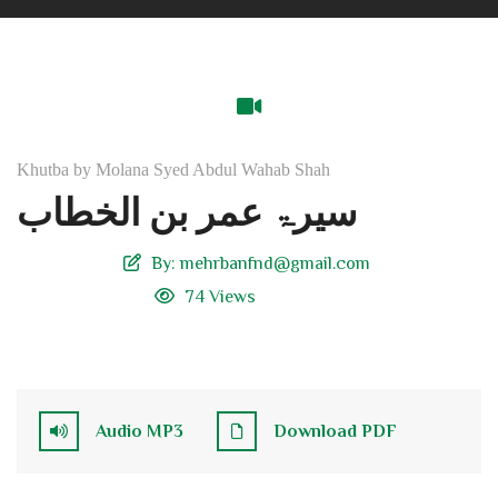
Khutba by Molana Syed Abdul Wahab Shah
سیرۃ عمر بن الخطاب
By:
mehrbanfnd@gmail.com
74 Views
Audio MP3
Download PDF