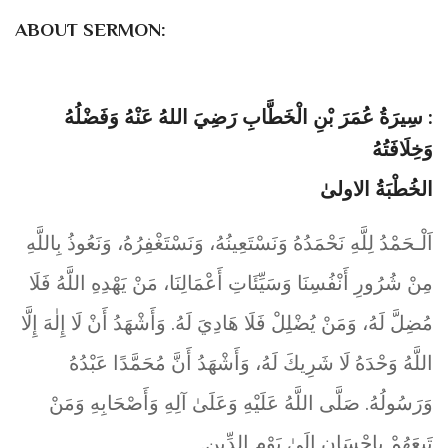
ABOUT SERMON:
: سِيرَةُ عُمَرَ بْنِ الْخَطَّابِ رَضِيَ اللهُ عَنْهُ وَفَضْلُهُ
وَخِلَافَتُهُ
الخُطْبَةُ الاولیٰ
اَلْـحَمْدُ لِلَّهِ نَحْمَدُهُ وَنَسْتَعِينُهُ، وَنَسْتَغْفِرُهُ، وَنَعُوذُ بِاللَّهِ
مِنْ شُرُورِ أَنْفُسِنَا وَسَيِّئَاتِ أَعْمَالِنَا، مَنْ يَهْدِهِ اللَّهُ فَلَا
مُضِلَّ لَهُ، وَمَنْ يُضْلِلْ فَلَا هَادِيَ لَهُ. وَأَشْهَدُ أَنْ لَا إِلٰهَ إِلَّا
اللَّهُ وَحْدَهُ لَا شَرِيكَ لَهُ، وَأَشْهَدُ أَنَّ مُحَمَّدًا عَبْدُهُ
وَرَسُولُهُ. صَلَّى اللَّهُ عَلَيْهِ وَعَلَىٰ آلِهِ وَأَصْحَابِهِ وَمَنْ
تَبِعَهُمْ بِإِحْسَانٍ إِلَىٰ يَوْمِ الدِّينِ.