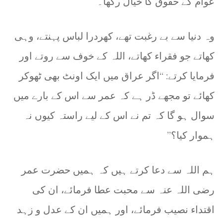
عوام کے حقوق کا خیال رکھا۔
وہ دنیا سے بے رغبت تھے، کھردرا لباس پہنتے، وہی
کھاتے جو فقراء کھاتے، اللہ کے خوف سے روتے اور
فرمایا کرتے: “اگر عراق میں ایک اونٹ بھی ٹھوکر
کھائے تو مجھے ڈر ہے کہ عمر سے اس کے بارے میں
سوال ہو گا کہ تم نے اس کے لیے راستہ کیوں نہ
ہموار کیا؟”
ہم اللہ سے دعا کرتے ہیں کہ ہمیں حضرت عمر
رضی اللہ عنہ سے محبت عطا فرمائے، ان کی
اقتداء نصیب فرمائے، اور ہمیں ان کے عدل و زہد