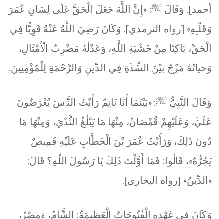
أحمد]. وَقَالَ ﷺ: «إِنَّ اللَّهَ جَعَلَ الْحَقَّ عَلَى لِسَانِ عُمَرَ
وَقَلْبِهِ» [رواه الترمذي]. وَكَانَ رَضِيَ اللَّهُ عَنْهُ قَوِيًّا فِي
الْحَقِّ، بَاكِيًا مِنْ خَشْيَةِ اللَّهِ، وَعَدْلُهُ مَضْرِبُ الْأَمْثَالِ،
وَحَيَاتُهُ مَزْجٌ بَيْنَ الشِّدَّةِ فِي الدِّينِ وَالرَّحْمَةِ لِلْمُؤْمِنِينَ.
وَقَالَ النَّبِيُّ ﷺ: «بَيْنَمَا أَنَا نَائِمٌ رَأَيْتُ النَّاسَ يُعْرَضُونَ
عَلَيَّ، وَعَلَيْهِمْ قُمْصَانٌ، مِنْهَا مَا يَبْلُغُ الثَّدْيَ، وَمِنْهَا مَا
دُونَ ذَلِكَ، وَرَأَيْتُ عُمَرَ بْنَ الْخَطَّابِ عَلَيْهِ قَمِيصٌ
يَجُرُّهُ»، قَالُوا: فَمَا أَوَّلْتَ ذَلِكَ يَا رَسُولَ اللَّهِ؟ قَالَ:
«الدِّينُ» [رواه البخاري].
وَكَانَ فِي عَهْدِهِ الْفُتُوحَاتُ الْعَظِيمَةُ: الشَّامُ، وَمِصْرُ،