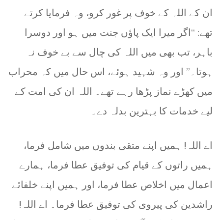
ان کے اللہ کے خوف پر غور کرو، وہ فرمایا کرتے
تھے: “اگر میرا ایک پاؤں جنت میں ہو اور دوسرا
باہر، تب بھی میں اللہ کی چال سے بے خوف نہ
ہوتا۔” اور وہ شہید ہوئے، اس حال میں کہ محراب
میں کھڑے نماز پڑھا رہے تھے۔ اللہ ان کی امت کے
لیے خدمات کا بہترین بدلہ دے۔
اے اللہ! ہمیں اپنے متقی بندوں میں شامل فرما،
ہمیں راتوں کے قیام کی توفیق عطا فرما، ہمارے
اعمال میں اخلاص عطا فرما، اور ہمیں اپنے خلفائے
راشدین کی پیروی کی توفیق عطا فرما۔ اے اللہ!