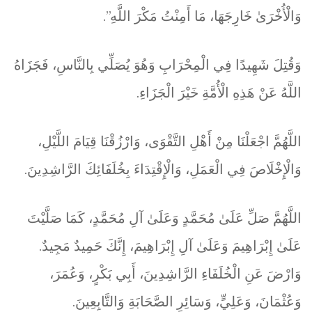
وَالْأُخْرَىٰ خَارِجَهَا، مَا أَمِنْتُ مَكْرَ اللَّهِ”.
وَقُتِلَ شَهِيدًا فِي الْمِحْرَابِ وَهُوَ يُصَلِّي بِالنَّاسِ، فَجَزَاهُ
اللَّهُ عَنْ هَذِهِ الْأُمَّةِ خَيْرَ الْجَزَاءِ.
اللَّهُمَّ اجْعَلْنَا مِنْ أَهْلِ التَّقْوَى، وَارْزُقْنَا قِيَامَ اللَّيْلِ،
وَالْإِخْلَاصَ فِي الْعَمَلِ، وَالْإِقْتِدَاءَ بِخُلَفَائِكَ الرَّاشِدِينَ.
اللَّهُمَّ صَلِّ عَلَىٰ مُحَمَّدٍ وَعَلَىٰ آلِ مُحَمَّدٍ، كَمَا صَلَّيْتَ
عَلَىٰ إِبْرَاهِيمَ وَعَلَىٰ آلِ إِبْرَاهِيمَ، إِنَّكَ حَمِيدٌ مَجِيدٌ.
وَارْضَ عَنِ الْخُلَفَاءِ الرَّاشِدِينَ، أَبِي بَكْرٍ، وَعُمَرَ،
وَعُثْمَانَ، وَعَلِيٍّ، وَسَائِرِ الصَّحَابَةِ وَالتَّابِعِينَ.