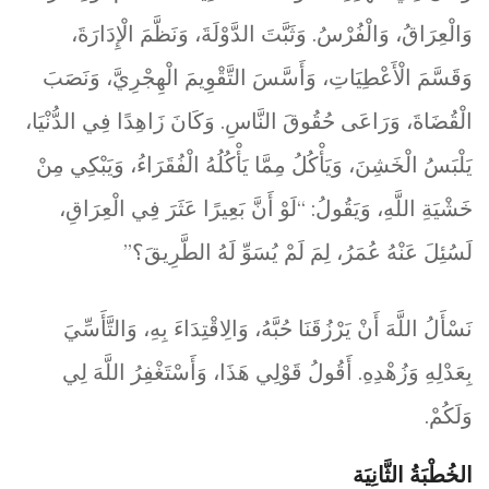
وَالْعِرَاقُ، وَالْفُرْسُ. وَثَبَّتَ الدَّوْلَةَ، وَنَظَّمَ الْإِدَارَةَ،
وَقَسَّمَ الْأَعْطِيَاتِ، وَأَسَّسَ التَّقْوِيمَ الْهِجْرِيَّ، وَنَصَبَ
الْقُضَاةَ، وَرَاعَى حُقُوقَ النَّاسِ. وَكَانَ زَاهِدًا فِي الدُّنْيَا،
يَلْبَسُ الْخَشِنَ، وَيَأْكُلُ مِمَّا يَأْكُلُهُ الْفُقَرَاءُ، وَيَبْكِي مِنْ
خَشْيَةِ اللَّهِ، وَيَقُولُ: “لَوْ أَنَّ بَعِيرًا عَثَرَ فِي الْعِرَاقِ،
لَسُئِلَ عَنْهُ عُمَرُ، لِمَ لَمْ يُسَوِّ لَهُ الطَّرِيقَ؟”
نَسْأَلُ اللَّهَ أَنْ يَرْزُقَنَا حُبَّهُ، وَالِاقْتِدَاءَ بِهِ، وَالتَّأَسِّيَ
بِعَدْلِهِ وَزُهْدِهِ. أَقُولُ قَوْلِي هَذَا، وَأَسْتَغْفِرُ اللَّهَ لِي
وَلَكُمْ.
الخُطْبَةُ الثَّانِيَة