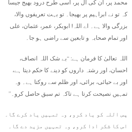
محمد پر، ان کی آل پر، اسی طرح درود بھیج جیسا
کہ تو نے ابراہیم پر بھیجا۔ تو بہت تعریفوں والا،
بزرگی والا ہے۔ اے اللہ! ابوبکر، عمر، عثمان، علی
اور تمام صحابہ و تابعین سے راضی ہو جا۔
اللہ تعالیٰ کا فرمان ہے: “بے شک اللہ انصاف،
احسان، اور رشتہ داروں کو دینے کا حکم دیتا ہے،
اور بے حیائی، برائی، اور ظلم سے روکتا ہے۔ وہ
تمہیں نصیحت کرتا ہے تاکہ تم سبق حاصل کرو۔”
پس اللہ کو یاد کرو، وہ تمہیں یاد کرے گا۔
اس کا شکر ادا کرو، وہ تمہیں مزید دے گا۔