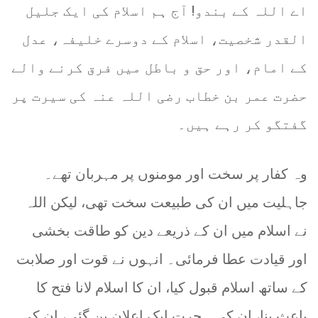
اے اللہ کے بندو! آج ہم اسلام کی ایک جلیل
القدر شخصیت، اسلام کے دوسرے خلیفہ، عدل
کے امام، اور حق و باطل میں فرق کرنے والے
حضرت عمر بن خطاب رضی اللہ عنہ کی سیرت پر
گفتگو کر رہے ہیں۔
وہ کفار پر سخت اور مومنوں پر مہربان تھے۔
جاہلیت میں ان کی طبیعت سخت تھی، لیکن اللہ
نے اسلام میں ان کے ذریعے دین کو طاقت بخشی
اور قیادت عطا فرمائی۔ انہوں نے قوت اور صلابت
کے ساتھ اسلام قبول کیا، ان کا اسلام لانا فتح کا
باعث بنا، ان کی ہجرت ایک اعلان بن گئی، ان کی