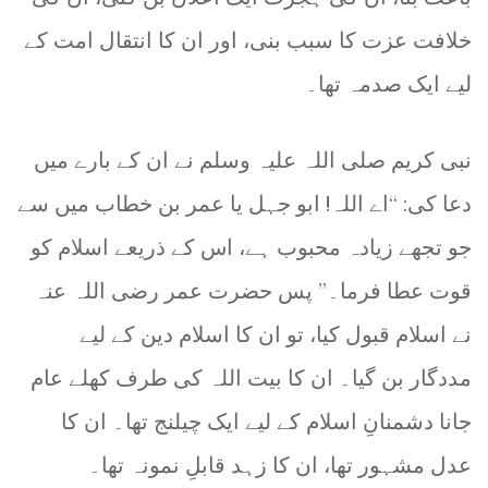
خلافت عزت کا سبب بنی، اور ان کا انتقال امت کے
لیے ایک صدمہ تھا۔
نبی کریم صلی اللہ علیہ وسلم نے ان کے بارے میں
دعا کی: “اے اللہ! ابو جہل یا عمر بن خطاب میں سے
جو تجھے زیادہ محبوب ہے، اس کے ذریعے اسلام کو
قوت عطا فرما۔” پس حضرت عمر رضی اللہ عنہ
نے اسلام قبول کیا، تو ان کا اسلام دین کے لیے
مددگار بن گیا۔ ان کا بیت اللہ کی طرف کھلے عام
جانا دشمنانِ اسلام کے لیے ایک چیلنج تھا۔ ان کا
عدل مشہور تھا، ان کا زہد قابلِ نمونہ تھا۔