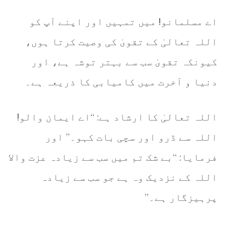
اے مسلمانو! میں تمہیں اور اپنے آپ کو
اللہ تعالیٰ کے تقویٰ کی وصیت کرتا ہوں،
کیونکہ تقویٰ سب سے بہتر توشہ ہے، اور
دنیا و آخرت میں کامیابی کا ذریعہ ہے۔
اللہ تعالیٰ کا ارشاد ہے: “اے ایمان والو!
اللہ سے ڈرو اور سچی بات کہو۔” اور
فرمایا: “بے شک تم میں سب سے زیادہ عزت والا
اللہ کے نزدیک وہ ہے جو سب سے زیادہ
پرہیزگار ہے۔”