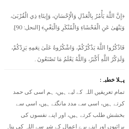
﴿إِنَّ اللَّهَ يَأْمُرُ بِالْعَدْلِ وَالْإِحْسَانِ، وَإِيتَاءِ ذِي الْقُرْبَىٰ،
وَيَنْهَىٰ عَنِ الْفَحْشَاءِ وَالْمُنْكَرِ وَالْبَغْيِ﴾ [النحل: 90].
فَاذْكُرُوا اللَّهَ يَذْكُرْكُمْ، وَاشْكُرُوهُ عَلَىٰ نِعَمِهِ يَزِدْكُمْ،
وَلَذِكْرُ اللَّهِ أَكْبَرُ، وَاللَّهُ يَعْلَمُ مَا تَصْنَعُونَ۔
پہلا خطبہ:
تمام تعریفیں اللہ کے لیے ہیں، ہم اسی کی حمد
کرتے ہیں، اسی سے مدد مانگتے ہیں، اسی سے
بخشش طلب کرتے ہیں، اور اپنے نفسوں کی
برائیوں اور اپنے برے اعمال کے شر سے اللہ کی پناہ