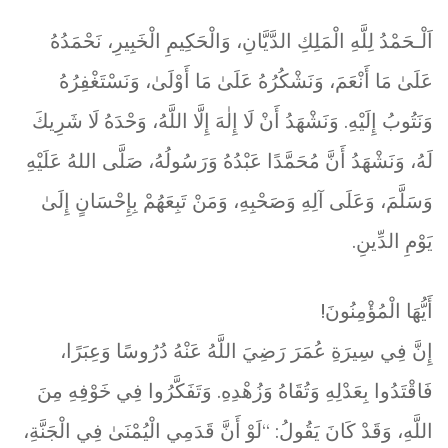
اَلْـحَمْدُ لِلَّهِ الْمَلِكِ الدَّيَّانِ، وَالْحَكِيمِ الْخَبِيرِ، نَحْمَدُهُ
عَلَىٰ مَا أَنْعَمَ، وَنَشْكُرُهُ عَلَىٰ مَا أَوْلَىٰ، وَنَسْتَغْفِرُهُ
وَنَتُوبُ إِلَيْهِ. وَنَشْهَدُ أَنْ لَا إِلٰهَ إِلَّا اللَّهُ، وَحْدَهُ لَا شَرِيكَ
لَهُ، وَنَشْهَدُ أَنَّ مُحَمَّدًا عَبْدُهُ وَرَسُولُهُ، صَلَّى اللهُ عَلَيْهِ
وَسَلَّمَ، وَعَلَى آلِهِ وَصَحْبِهِ، وَمَنْ تَبِعَهُمْ بِإِحْسَانٍ إِلَىٰ
يَوْمِ الدِّينِ.
أَيُّهَا الْمُؤْمِنُونَ!
إِنَّ فِي سِيرَةِ عُمَرَ رَضِيَ اللَّهُ عَنْهُ دُرُوسًا وَعِبَرًا،
فَاقْتَدُوا بِعَدْلِهِ وَتُقَاهُ وَزُهْدِهِ. وَتَفَكَّرُوا فِي خَوْفِهِ مِنَ
اللَّهِ، وَقَدْ كَانَ يَقُولُ: “لَوْ أَنَّ قَدَمِي الْيُمْنَىٰ فِي الْجَنَّةِ،