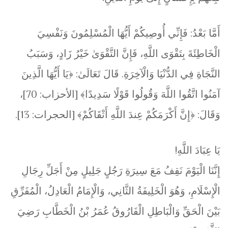
أَمَّا بَعْدُ: فَإِنِّي أُوصِيكُمْ أَيُّهَا الْمُسْلِمُونَ وَنَفْسِيَ
الْخَاطِئَةَ بِتَقْوَى اللَّهِ، فَإِنَّ التَّقْوَىٰ خَيْرُ زَادٍ، وَسَبَبُ
النَّجَاةِ فِي الدُّنْيَا وَالْآخِرَةِ. قَالَ تَعَالَىٰ: ﴿يَا أَيُّهَا الَّذِينَ
آمَنُوا اتَّقُوا اللَّهَ وَقُولُوا قَوْلًا سَدِيدًا﴾ [الأحزاب: 70]،
وَقَالَ: ﴿إِنَّ أَكْرَمَكُمْ عِندَ اللَّهِ أَتْقَاكُمْ﴾ [الحجرات: 13].
يَا عِبَادَ اللَّهِ!
إِنَّنَا الْيَوْمَ نَقِفُ مَعَ سِيرَةِ رَجُلٍ جَلِيلٍ مِنْ أَجَلِّ رِجَالِ
الْإِسْلَامِ، وَهُوَ الْخَلِيفَةُ الثَّانِي، وَالْإِمَامُ الْعَادِلُ، الْمُفَرِّقِ
بَيْنَ الْحَقِّ وَالْبَاطِلِ الْفَارُوقُ عُمَرُ بْنُ الْخَطَّابِ رَضِيَ