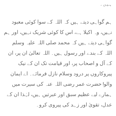
ہیں۔
ہم گواہی دیتے ہیں کہ اللہ کے سوا کوئی معبود
نہیں، وہ اکیلا ہے، اس کا کوئی شریک نہیں، اور ہم
گواہی دیتے ہیں کہ محمد صلی اللہ علیہ وسلم
اللہ کے بندے اور رسول ہیں۔ اللہ تعالیٰ ان پر، ان
کے آل و اصحاب پر، اور قیامت تک ان کے نیک
پیروکاروں پر درود وسلام نازل فرمائے۔ اے ایمان
والو! حضرت عمر رضی اللہ عنہ کی سیرت میں
ہمارے لیے عظیم سبق اور عبرتیں ہیں، لہٰذا ان کے
عدل، تقویٰ اور زہد کی پیروی کرو۔